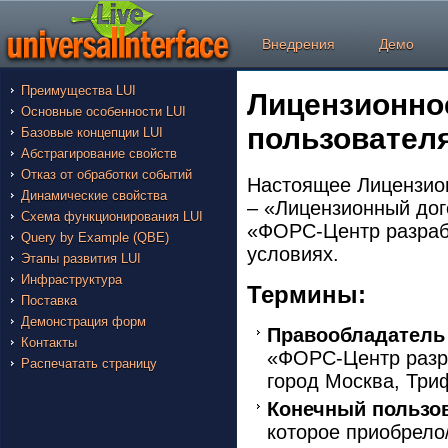
Внедрения
Демо
Преимущества LUI
Лицензионно
Основные особенности LUI
пользовател
Базовые концепции LUI
Абстрагирование свойств
Отказ от обработки событий
Настоящее Лицензио
Динамические свойства
– «Лицензионный до
Схема функционирования LUI
«ФОРС-Центр разраб
Query by Example (QBE)
условиях.
Этапы развития LUI
Инфраструктура
Термины:
Поставка
Демонстрация форм
Правообладатель
Контакты
«ФОРС-Центр разра
Распечатать страницу
город Москва, Триф
Конечный пользо
которое приобрело